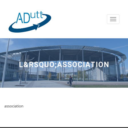
Menu
L&RSQUO;ASSOCIATION
association